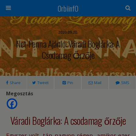
OrbiinfO
2020.09.20.
Net-Penna Ajánló: Váradi Boglárka: A
Csodamag Őrzője
Share
Tweet
Pin
Mail
SMS
Megosztás
Váradi Boglárka: A csodamag őrzője
Egyszer volt, tán nagyon régen, amikor ezer