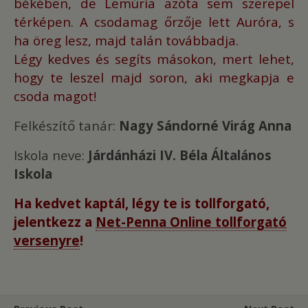
békében, de Lemúria azóta sem szerepel
térképen. A csodamag őrzője lett Auróra, s
ha öreg lesz, majd talán továbbadja.
Légy kedves és segíts másokon, mert lehet,
hogy te leszel majd soron, aki megkapja e
csoda magot!
Felkészítő tanár:
Nagy Sándorné Virág Anna
Iskola neve:
Járdánházi IV. Béla Általános
Iskola
Ha kedvet kaptál, légy te is tollforgató,
jelentkezz a
Net-Penna Online tollforgató
versenyre
!