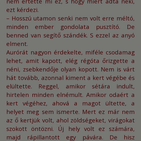
nem értette mi ez, s hogy miért adta neki,
ezt kérdezi.
– Hosszú utamon senki nem volt erre méltó,
minden ember gondolata pusztító.
De
benned van segítő szándék. S ezzel az anyó
elment.
Aurórát nagyon érdekelte, miféle csodamag
lehet, amit kapott,
elég régóta őrizgette a
néni, zsebkendője olyan kopott.
Nem is várt
hát tovább, azonnal kiment a kert végébe és
elültette.
Reggel, amikor sétára indult,
hirtelen minden elnémult.
Amikor odaért a
kert végéhez, ahová a magot ültette, a
helyet meg sem ismerte.
Mert ez már nem
az ő kertjük volt, ahol zöldségeket, virágokat
szokott öntözni.
Új hely volt ez számára,
majd rápillantott egy pávára.
De hisz