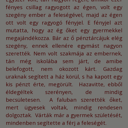
fényes csillag ragyogott az égen,
volt egy
szegény ember a feleségével, majd az égen
ott volt egy ragyogó fényjel.
E fényjel azt
mutatta, hogy az ég őket egy gyermekkel
megajándékozza.
Bár az ő pénztárcájuk elég
szegény, ennek ellenére egymást nagyon
szerették.
Nem volt szakmája az embernek,
tán még iskolába sem járt, de amibe
belefogott, nem okozott kárt.
Gazdag
uraknak segített a ház körül, s ha kapott egy
kis pénzt érte, megörült.
Hazavitte, ebből
éldegéltek szerényen, de mindig
becsületesen.
A faluban szerették őket,
mert ügyesek voltak, mindig rendesen
dolgoztak.
Várták már a gyermek születését,
mindenben segítette a férj a feleségét.