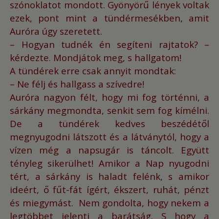
szónoklatot mondott.
Gyönyörű lények voltak
ezek, pont mint a tündérmesékben, amit
Auróra úgy szeretett.
– Hogyan tudnék én segíteni rajtatok? –
kérdezte. Mondjátok meg, s hallgatom!
A tündérek erre csak annyit mondtak:
– Ne félj és hallgass a szívedre!
Auróra nagyon félt, hogy mi fog történni, a
sárkány megmondta, senkit sem fog kímélni.
De a tündérek kedves beszédétől
megnyugodni látszott és a látványtól, hogy a
vízen még a napsugár is táncolt.
Együtt
tényleg sikerülhet!
Amikor a Nap nyugodni
tért, a sárkány is haladt felénk, s amikor
ideért, ő fűt-fát ígért, ékszert, ruhát, pénzt
és miegymást.
Nem gondolta, hogy nekem a
legtöbbet jelenti a barátság.
S hogy a