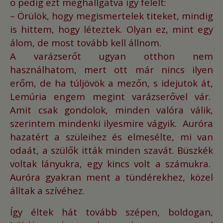
ő pedig ezt meghallgatva így felelt:
– Örülök, hogy megismertelek titeket, mindig
is hittem, hogy léteztek. Olyan ez, mint egy
álom, de most tovább kell állnom.
A varázserőt ugyan otthon nem
használhatom, mert ott már nincs ilyen
erőm,
de ha túljövök a mezőn, s idejutok át,
Lemúria engem megint varázserővel vár.
Amit csak gondolok, minden valóra válik,
szerintem mindenki ilyesmire vágyik.
Auróra
hazatért a szüleihez és elmesélte, mi van
odaát, a szülők itták minden szavát.
Büszkék
voltak lányukra, egy kincs volt a számukra.
Auróra gyakran ment a tündérekhez, közel
álltak a szívéhez.
Így éltek hát tovább szépen, boldogan,