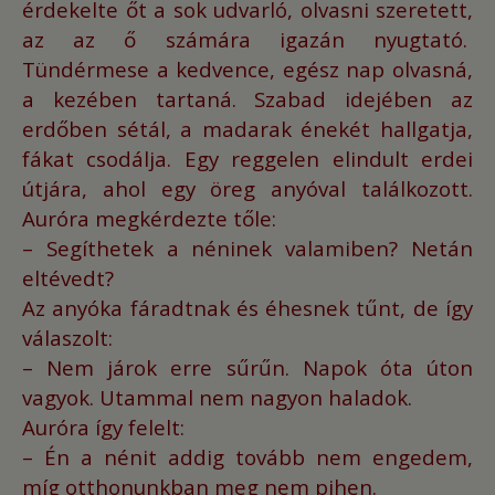
érdekelte őt a sok udvarló, olvasni szeretett,
az az ő számára igazán nyugtató.
Tündérmese a kedvence, egész nap olvasná,
a kezében tartaná.
Szabad idejében az
erdőben sétál, a madarak énekét hallgatja,
fákat csodálja.
Egy reggelen elindult erdei
útjára, ahol egy öreg anyóval találkozott.
Auróra megkérdezte tőle:
– Segíthetek a néninek valamiben? Netán
eltévedt?
Az anyóka fáradtnak és éhesnek tűnt, de így
válaszolt:
– Nem járok erre sűrűn. Napok óta úton
vagyok. Utammal nem nagyon haladok.
Auróra így felelt:
– Én a nénit addig tovább nem engedem,
míg otthonunkban meg nem pihen.