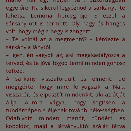
egyelőre.
Ha sikerül legyőznöd a sárkányt, te
lehetsz Lemúria hercegnője.
S ezzel a
sárkány ott is termett. Oly nagy és hangos
volt, hogy még a hegy is zengett.
– Te volnál az a megmentő? – kérdezte a
sárkány a lánytól.
– Igen, én vagyok az, aki megakadályozza a
terved, és te jóvá fogod tenni minden gonosz
tetted.
A sárkány visszafordult és elment, de
megígérte, hogy mire lenyugszik a Nap,
visszatér, és elpusztít mindenkit, aki az útját
állja.
Auróra vágya, hogy segítsen a
tündérnépen s éljenek tovább békességben.
Odahívott minden manót, tündért és
koboldot, majd a látványuktól száját tátva