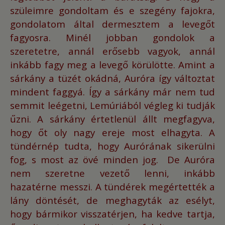
szüleimre gondoltam és e szegény fajokra,
gondolatom által dermesztem a levegőt
fagyosra.
Minél jobban gondolok a
szeretetre, annál erősebb vagyok, annál
inkább fagy meg a levegő körülötte.
Amint a
sárkány a tüzét okádná, Auróra így változtat
mindent faggyá.
Így a sárkány már nem tud
semmit leégetni, Lemúriából végleg ki tudják
űzni.
A sárkány értetlenül állt megfagyva,
hogy őt oly nagy ereje most elhagyta.
A
tündérnép tudta, hogy Aurórának sikerülni
fog, s most az övé minden jog.
De Auróra
nem szeretne vezető lenni, inkább
hazatérne messzi.
A tündérek megértették a
lány döntését, de meghagyták az esélyt,
hogy bármikor visszatérjen, ha kedve tartja,