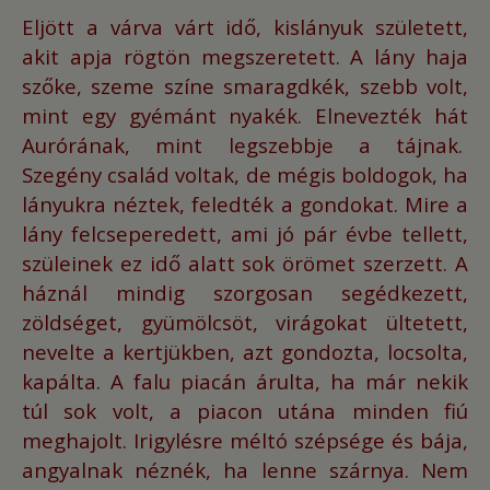
Eljött a várva várt idő, kislányuk született,
akit apja rögtön megszeretett.
A lány haja
szőke, szeme színe smaragdkék, szebb volt,
mint egy gyémánt nyakék.
Elnevezték hát
Aurórának, mint legszebbje a tájnak.
Szegény család voltak, de mégis boldogok, ha
lányukra néztek, feledték a gondokat.
Mire a
lány felcseperedett, ami jó pár évbe tellett,
szüleinek ez idő alatt sok örömet szerzett.
A
háznál mindig szorgosan segédkezett,
zöldséget, gyümölcsöt, virágokat ültetett,
nevelte a kertjükben, azt gondozta, locsolta,
kapálta.
A falu piacán árulta, ha már nekik
túl sok volt, a piacon utána minden fiú
meghajolt.
Irigylésre méltó szépsége és bája,
angyalnak néznék, ha lenne szárnya.
Nem