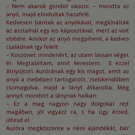
– Nem akarok gondot okozni. – mondta az
anyó, majd elindultak hazafelé.
Kedvesen bántak az anyókával, megkínálták
az asztalnál egy kis káposztával, mert az volt
ebédre.
Amikor az anyó megpihent, a kedves
családnak így felelt:
– Köszönet mindenért, az utam lassan véget
ér. Megtaláltam, amit kerestem.
S ezzel
átnyújtott Aurórának egy kis magot, amit az
anyó a zsebében tartogatott, zsebkendőben
csomagolva, majd a lányt átkarolta.
Még
annyit mondott a lánynak halkan:
– Ez a mag nagyon nagy dolgokat rejt
magában, jól vigyázz rá, s ha úgy érzed,
ültesd el.
Auróra megköszönte a néni ajándékát, bár