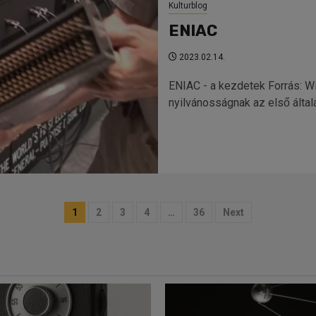
Kulturblog
ENIAC
2023.02.14.
ENIAC - a kezdetek Forrás: W
nyilvánosságnak az első által
Bejegyzések
1
2
3
4
…
36
Next
lapozása