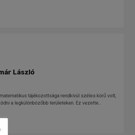
már László
matematikus tájékozottsága rendkívül széles körű volt,
ódni a legkülönbözőbb területeken. Ez vezette...
s