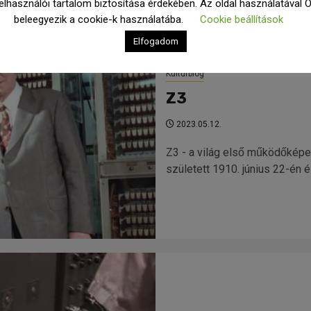
elhasználói tartalom biztosítása érdekében. Az oldal használatával 
beleegyezik a cookie-k használatába.
Cookie beállítások
Elfogadom
Kulturblog
Z3
2023.05.12.
Z3 - a világ első működőkép
született 1910. június 22-én é