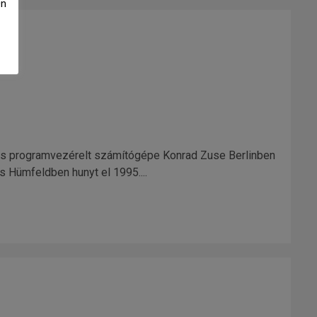
Ön
es programvezérelt számítógépe Konrad Zuse Berlinben
s Hümfeldben hunyt el 1995....