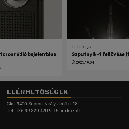
Technológia
toros rádió bejelentése
Szputnyik-1 fellövése (
2025.10.04.
8.
ELÉRHETŐSÉGEK
Cím: 9400 Sopron, Király Jenő u. 18.
Tel.: +36 99 320 420 9-16 óra között