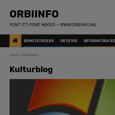
Skip
to
ORBIINFO
content
PONT ITT! PONT NEKED! – WWW.ORBIINFO.HU
BEMUTATKOZÁS
OKTATÁS
INFORMATIKAI 
Home
Kulturblog
Kulturblog