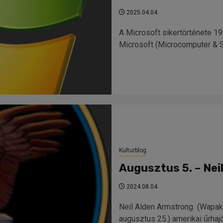
2025.04.04.
A Microsoft sikertörténete 197
Microsoft (Microcomputer & Sof
Kulturblog
Augusztus 5. – Ne
2024.08.04.
Neil Alden Armstrong (Wapakon
augusztus 25.) amerikai űrhajó