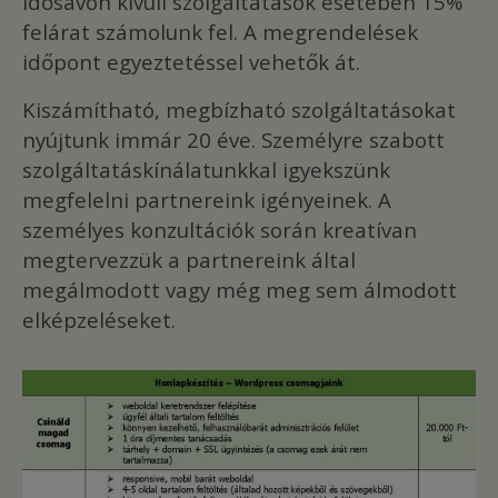
idősávon kívüli szolgáltatások esetében 15%
felárat számolunk fel. A megrendelések
időpont egyeztetéssel vehetők át.
Kiszámítható, megbízható szolgáltatásokat
nyújtunk immár 20 éve. Személyre szabott
szolgáltatáskínálatunkkal igyekszünk
megfelelni partnereink igényeinek. A
személyes konzultációk során kreatívan
megtervezzük a partnereink által
megálmodott vagy még meg sem álmodott
elképzeléseket.