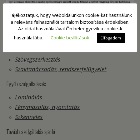
Tájékoztatjuk, hogy weboldalunkon cookie-kat használunk
a releváns felhasználói tartalom biztosítása érdekében.
Az oldal használatával Ön beleegyezik a cookie-k
Elérhető szolgáltatásainkról részletesen
használatába.
Cookie beállítások
Elfogadom
olvashat a honlapunk menüpontjaiban:
Szövegszerkesztés
Szaktanácsadás, rendszerfelügyelet
Egyéb szolgáltatások:
Laminálás
Fénymásolás, nyomtatás
Szkennelés
További szolgáltatás ajánló