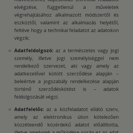
elvégzése, függetlenül a műveletek
végrehajtásához alkalmazott módszertől és
eszköztől, valamint az alkalmazás helyétől,
feltéve hogy a technikai feladatot az adatokon
végzik;
Adatfeldolgozó:
az a természetes vagy jogi
személy, illetve jogi személyiséggel nem
rendelkező szervezet, aki vagy amely az
adatkezelővel kötött szerződése alapján –
beleértve a jogszabály rendelkezése alapján
történő szerződéskötést is – adatok
feldolgozását végzi;
Adatfelelős:
az a közfeladatot ellátó szerv,
amely az elektronikus úton kötelezően
közzéteendő közérdekű adatot előállította,
illetve amelynek a működése során ez az adat