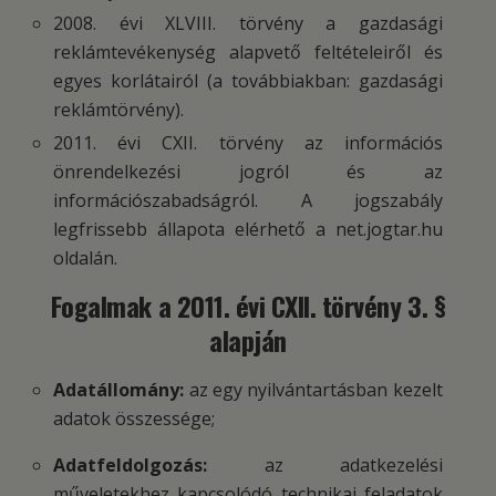
2008. évi XLVIII. törvény a gazdasági
reklámtevékenység alapvető feltételeiről és
egyes korlátairól (a továbbiakban: gazdasági
reklámtörvény).
2011. évi CXII. törvény az információs
önrendelkezési jogról és az
információszabadságról. A jogszabály
legfrissebb állapota elérhető a net.jogtar.hu
oldalán.
Fogalmak a 2011. évi CXII. törvény 3. §
alapján
Adatállomány:
az egy nyilvántartásban kezelt
adatok összessége;
Adatfeldolgozás:
az adatkezelési
műveletekhez kapcsolódó technikai feladatok