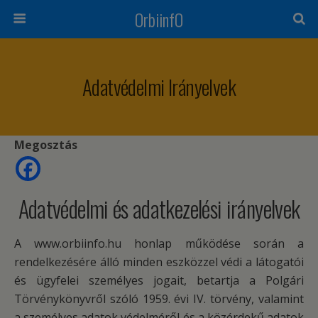
OrbiinfO
Adatvédelmi Irányelvek
Megosztás
Adatvédelmi és adatkezelési irányelvek
A www.orbiinfo.hu honlap működése során a
rendelkezésére álló minden eszközzel védi a látogatói
és ügyfelei személyes jogait, betartja a Polgári
Törvénykönyvről szóló 1959. évi IV. törvény, valamint
a személyes adatok védelméről és a közérdekű adatok