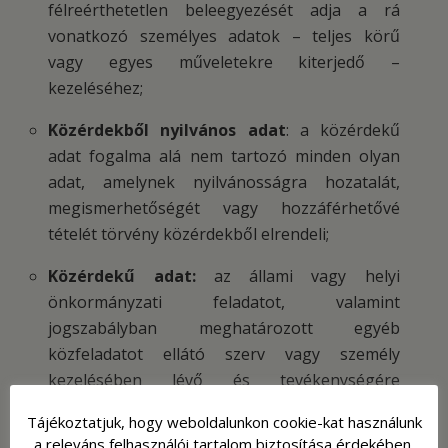
félreérthetetlen beleegyezését adja a rá
vonatkozó személyes adatok – teljes körű
vagy egyes műveletekre kiterjedő –
kezeléséhez;
Közérdekből nyilvános adat
: a közérdekű
adat fogalma alá nem tartozó minden olyan
adat, amelynek nyilvánosságra hozatalát,
megismerhetőségét vagy hozzáférhetővé
tételét törvény közérdekből elrendeli;
Közérdekű adat:
az állami vagy helyi
önkormányzati feladatot, valamint
jogszabályban meghatározott egyéb
közfeladatot ellátó szerv vagy személy
kezelésében lévő és tevékenységére
vonatkozó vagy közfeladatának ellátásával
Tájékoztatjuk, hogy weboldalunkon cookie-kat használunk
összefüggésben keletkezett, a személyes adat
a releváns felhasználói tartalom biztosítása érdekében.