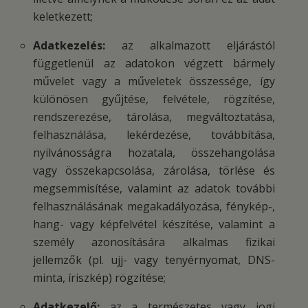
keletkezett;
Adatkezelés:
az alkalmazott eljárástól
függetlenül az adatokon végzett bármely
művelet vagy a műveletek összessége, így
különösen gyűjtése, felvétele, rögzítése,
rendszerezése, tárolása, megváltoztatása,
felhasználása, lekérdezése, továbbítása,
nyilvánosságra hozatala, összehangolása
vagy összekapcsolása, zárolása, törlése és
megsemmisítése, valamint az adatok további
felhasználásának megakadályozása, fénykép-,
hang- vagy képfelvétel készítése, valamint a
személy azonosítására alkalmas fizikai
jellemzők (pl. ujj- vagy tenyérnyomat, DNS-
minta, íriszkép) rögzítése;
Adatkezelő:
az a természetes vagy jogi