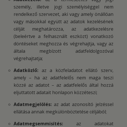
személy, illetve jogi személyiséggel nem
rendelkező szervezet, aki vagy amely önállóan
vagy másokkal együtt az adatok kezelésének
célját meghatározza, az adatkezelésre
(beleértve a felhasznált eszközt) vonatkozó
döntéseket meghozza és végrehajtja, vagy az
általa megbízott adatfeldolgozóval
végrehajtatja;
Adatközlő:
az a közfeladatot ellátó szerv,
amely – ha az adatfelelős nem maga teszi
közzé az adatot – az adatfelelős által hozzá
eljuttatott adatait honlapon közzéteszi;
Adatmegjelölés:
az adat azonosító jelzéssel
ellátása annak megkülönböztetése céljából;
Adatmegsemmisítés:
az adatokat