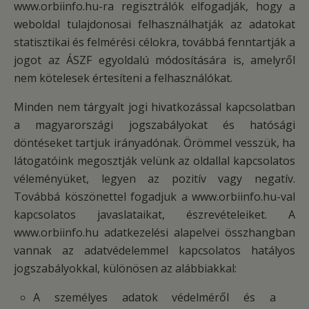
www.orbiinfo.hu-ra regisztrálók elfogadják, hogy a
weboldal tulajdonosai felhasználhatják az adatokat
statisztikai és felmérési célokra, továbbá fenntartják a
jogot az ÁSZF egyoldalú módosítására is, amelyről
nem kötelesek értesíteni a felhasználókat.
Minden nem tárgyalt jogi hivatkozással kapcsolatban
a magyarországi jogszabályokat és hatósági
döntéseket tartjuk irányadónak. Örömmel vesszük, ha
látogatóink megosztják velünk az oldallal kapcsolatos
véleményüket, legyen az pozitív vagy negatív.
Továbbá köszönettel fogadjuk a www.orbiinfo.hu-val
kapcsolatos javaslataikat, észrevételeiket. A
www.orbiinfo.hu adatkezelési alapelvei összhangban
vannak az adatvédelemmel kapcsolatos hatályos
jogszabályokkal, különösen az alábbiakkal:
A személyes adatok védelméről és a