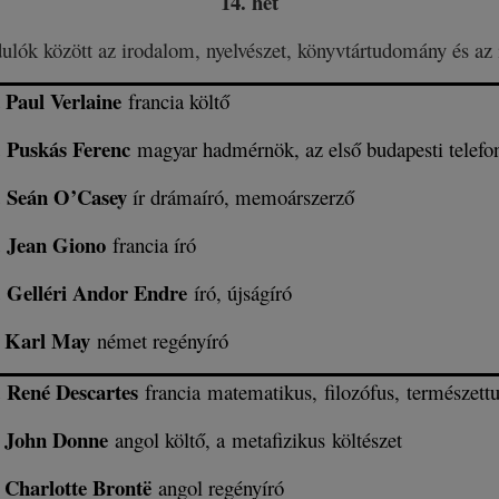
14. hét
dulók között az irodalom, nyelvészet, könyvtártudomány és az 
Paul Verlaine
t
francia költő
Puskás Ferenc
t
magyar hadmérnök, az első budapesti telefon
Seán O’Casey
t
ír drámaíró, memoárszerző
Jean Giono
t
francia író
Gelléri Andor Endre
t
író, újságíró
Karl May
l
német regényíró
René Descartes
t
francia matematikus, filozófus, természettu
John Donne
l
angol költő, a metafizikus költészet
Charlotte Brontë
l
angol regényíró