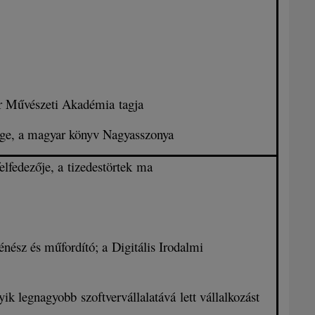
ar Művészeti Akadémia tagja
sége, a magyar könyv Nagyasszonya
elfedezője, a tizedestörtek ma
énész és műfordító; a Digitális Irodalmi
ik legnagyobb szoftvervállalatává lett vállalkozást