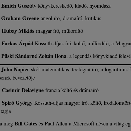
Emich Gusztáv
l
könyvkereskedő, kiadó, nyomdász
Graham Greene
l
angol író, drámaíró, kritikus
Hubay Miklós
t
magyar író, műfordító
Farkas Árpád
t
Kossuth-díjas író, költő, műfordító, a Magy
Püski Sándorné Zoltán Ilona
l
, a legendás könyvkiadó fele
John Napier
l
skót matematikus, teológiai író, a logaritmus f
ésének bevezetője
Casimir Delavigne
t
francia költő és drámaíró
Spiró György
t
Kossuth-díjas magyar író, költő, irodalomtört
tagja
Bill Gates
tta meg
és Paul Allen a Microsoft néven a világ egy