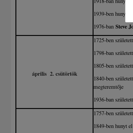
1918-ban hunyt e
1939-ben hunyt e
Steve J
1976-ban
1725-ben születet
1798-ban születet
1805-ben születet
április
2. csütörtök
1840-ben születet
megteremtője
1936-ban születet
1757-ben születet
1849-ben hunyt e