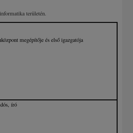
informatika területén.
központ megépítője és első igazgatója
dós, író