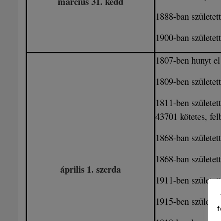
március 31. kedd
1888-ban születet
1900-ban születet
1807-ben hunyt e
1809-ben születet
1811-ben születet
43701 kötetes, fel
1868-ban születet
1868-ban született
április 1. szerda
1911-ben születet
1915-ben születet
f