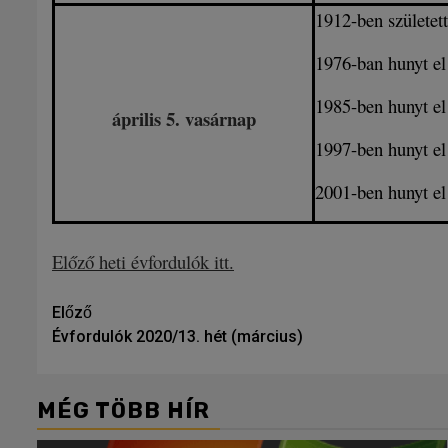
1912-ben születet
1976-ban hunyt e
1985-ben hunyt e
április 5
. vasárnap
1997-ben hunyt e
2001-ben hunyt e
Előző heti évfordulók itt.
Tovább
Előző
Évfordulók 2020/13. hét (március)
olvasom
MÉG TÖBB HÍR