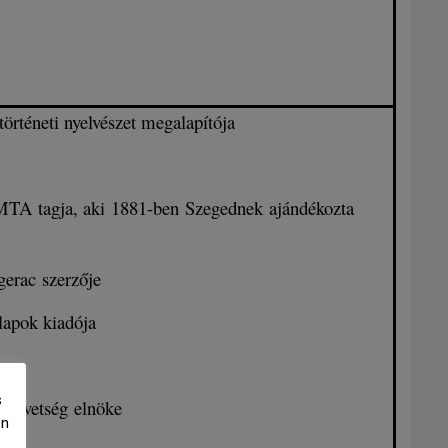
örténeti nyelvészet megalapítója
MTA tagja, aki 1881-ben Szegednek ajándékozta
gerac szerzője
lapok kiadója
s
szövetség elnöke
Ön