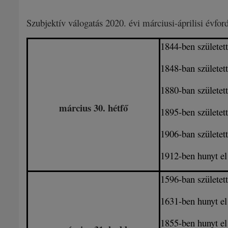
Szubjektív válogatás 2020. évi márciusi-áprilisi évfor
1844
-ben születet
1848-ban születet
1880-ban születet
március 30. hétfő
1895-ben születet
1906-ban születet
1912-ben hunyt e
1596-ban születet
1631-ben hunyt e
1855-ben hunyt e