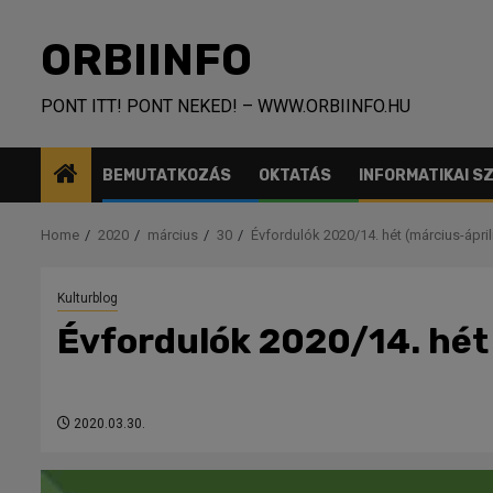
Skip
to
ORBIINFO
content
PONT ITT! PONT NEKED! – WWW.ORBIINFO.HU
BEMUTATKOZÁS
OKTATÁS
INFORMATIKAI 
Home
2020
március
30
Évfordulók 2020/14. hét (március-ápril
Kulturblog
Évfordulók 2020/14. hét 
2020.03.30.