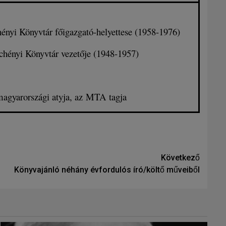
hényi Könyvtár főigazgató-helyettese (1958-1976)
chényi Könyvtár vezetője (1948-1957)
 magyarországi atyja, az MTA tagja
Következő
Könyvajánló néhány évfordulós író/költő műveiből