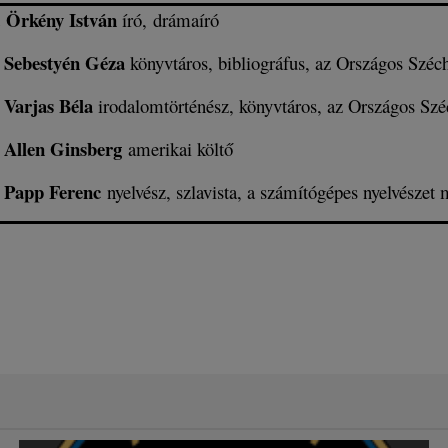
Örkény István
t
író, drámaíró
Sebestyén Géza
l
könyvtáros, bibliográfus, az Országos Széc
Varjas Béla
l
irodalomtörténész, könyvtáros, az Országos Szé
Allen Ginsberg
l
amerikai költő
Papp Ferenc
l
nyelvész, szlavista, a számítógépes nyelvészet