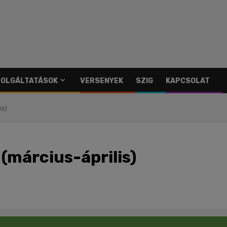
SZOLGÁLTATÁSOK
VERSENYEK
SZIG
KAPCSOLAT
is)
(március-április)