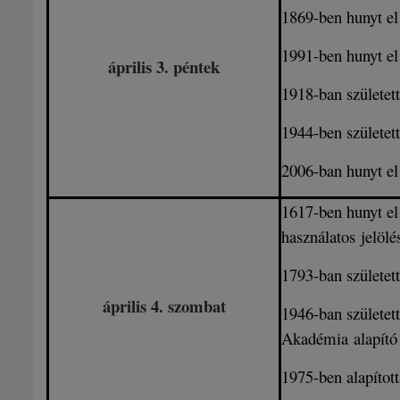
1869-ben hunyt e
1991-ben hunyt e
április 3
. péntek
1918-ban születet
1944-ben születet
2006-ban hunyt e
1617-ben hunyt e
használatos jelöl
1793
-ban születet
április 4
. szombat
1946-ban születet
Akadémia alapító 
1975-ben alapíto