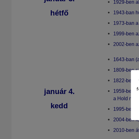
1929-ben a
hétfő
1943-ban h
1973-ban 
1999-ben 
2002-ben 
1643-ban (a
1809-ben sz
1822-ben sz
f
január 4
.
1959-ben a 
a Hold mell
kedd
1995-ben G
2004-ben le
2010-ben á