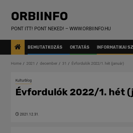
Skip
to
ORBIINFO
content
PONT ITT! PONT NEKED! – WWW.ORBIINFO.HU
BEMUTATKOZÁS
OKTATÁS
INFORMATIKAI 
Home
2021
december
31
Évfordulók 2022/1. hét (január)
Kulturblog
Évfordulók 2022/1. hét (
2021.12.31.