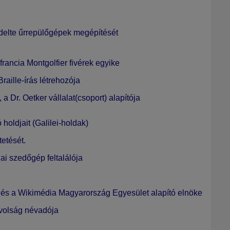
ndelte űrrepülőgépek megépítését
 francia Montgolfier fivérek egyike
Braille-írás
létrehozója
a Dr. Oetker vállalat(csoport) alapítója
holdjait (Galilei-holdak)
tetését.
dai
szedőgép
feltalálója
a és a Wikimédia Magyarország Egyesület alapító elnöke
volság
névadója