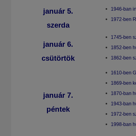
1946-ban in
január 5
.
1972-ben
R
szerda
1745-ben sz
január 6
.
1852-ben h
csütörtök
1862-ben sz
1610-ben
G
1869-ben k
1870-ban h
január 7
.
1943-ban h
péntek
1972-ben sz
1998
-ban h