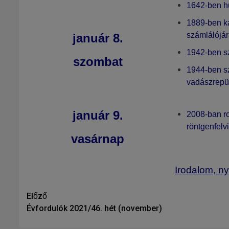
1642-ben h
1889-ben 
számlálójá
január 8
.
1942-ben sz
szombat
1944-ben sz
vadászrepü
január 9
.
2008-ban ro
röntgenfelv
vasárnap
Irodalom, ny
Tovább
Előző
Évfordulók 2021/46. hét (november)
olvasom