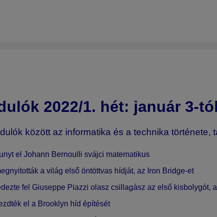
dulók 2022/1
. hét: január 3-tó
dulók között az informatika és a technika története, 
unyt el
Johann Bernoulli
svájci matematikus
gnyitották a világ első öntöttvas hídját, az
Iron Bridge
-et
dezte fel
Giuseppe Piazzi
olasz csillagász az első kisbolygót,
ezdték el a
Brooklyn híd
építését