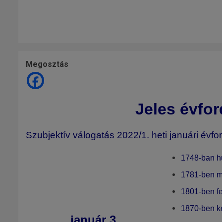
Megosztás
Jeles évfor
Szubjektív válogatás 2022/1. heti januári évfor
1748-ban h
1781-ben me
1801-ben fe
1870-ben k
január 3.