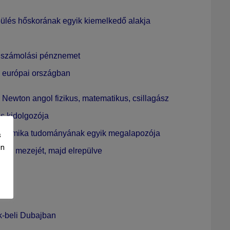
epülés hőskorának egyik kiemelkedő alakja
lszámolási pénznemet
2 európai országban
c Newton
angol fizikus, matematikus, csillagász
ás
kidolgozója
odinamika tudományának egyik megalapozója
s
Ön
ciós mezejét, majd elrepülve
tt.
k-beli Dubajban