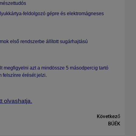
ermészettudós
lyukkártya-feldolgozó gépre
és elektromágneses
amok első rendszerbe állított sugárhajtású
ült megfigyelni azt a mindössze 5 másodpercig tartó
felszínre érését jelzi.
t olvashatja.
Következő
BÚÉK