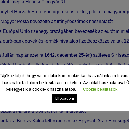
lakult meg a
Hunnia Filmgyár Rt.
unyt el
Horváth Ernő
repülőgép-konstruktőr, pilóta, a magyar r
a
Magyar Posta
bevezette az
irányítószámok
használatát
az
Európai Unió
tizenegy országában bevezették az
eurót
mint e
az
euró
-bankjegyek és -érmék hivatalos fizetőeszközzé váltak 1
 Julián naptár szerint 1642. december 25-én) született
Sir Isaa
ületett
Louis Braille
francia feltaláló, a vakokat segítő
Braille-ír
ületett
Rudolf Clausius
német fizikus és matematikus, a term
Tájékoztatjuk, hogy weboldalunkon cookie-kat használunk a releván
elhasználói tartalom biztosítása érdekében. Az oldal használatával 
január 2-án elindított
Luna–1
űrszonda elhagyva a Föld gravitá
beleegyezik a cookie-k használatába.
Cookie beállítások
ett Naprendszerünk első ember alkotta, mesterséges bolygója le
Elfogadom
unter Demnig elhelyezte az első
botlatóköveket
szállt a
Marsra
a
Spirit
amerikai marsautó.
tadták a
Burdzs Kalifa
felhőkarcolót az Egyesült Arab Emírsége