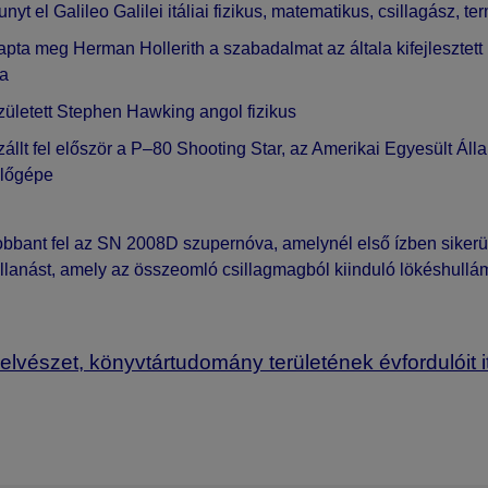
unyt el
Galileo Galilei
itáliai fizikus, matematikus, csillagász, t
kapta meg
Herman Hollerith
a szabadalmat az általa kifejlesztett
ra
ületett
Stephen Hawking
angol fizikus
állt fel először a
P–80 Shooting Star
, az Amerikai Egyesült Áll
lőgépe
bbant fel az
SN 2008D
szupernóva
, amelynél első ízben siker
illanást, amely az összeomló csillagmagból kiinduló lökéshullám 
elvészet, könyvtártudomány területének évfordulóit it