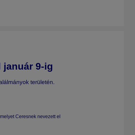
l január 9-ig
találmányok területén.
 amelyet
Ceresnek
nevezett el