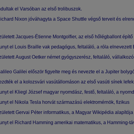
dultak el
Varsóban
az első
trolibuszok
.
ichard Nixon
jóváhagyta a
Space Shuttle
végső terveit és elre
ületett
Jacques-Étienne Montgolfier
, az első hőlégballont építő
unyt el
Louis Braille
vak pedagógus, feltaláló, a róla elnevezett
ületett
August Oetker
német gyógyszerész, feltaláló, vállalkozó, 
alileo Galilei
először figyelte meg és nevezte el a
Jupiter
bolygó 
ezdték el a
kolozsvári vasútállomáson
az első vasúti sínek lefek
unyt el
Kliegl József
magyar nyomdász, festő, feltaláló, a nyom
unyt el
Nikola Tesla
horvát származású elektromérnök, fizikus
ületett
Gervai Péter
informatikus, a Magyar Wikipédia alapítój
unyt el
Richard Hamming
amerikai matematikus, a
Hamming-tá