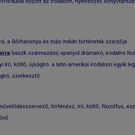
vfordulók között az irodalom, nyelvészet, könyvtártud
ró, a Bőrharisnya és más indián történetek szerzője
irre
baszk származású spanyol drámaíró, irodalmi Nobe
i író, költő, újságíró. a latin-amerikai irodalom egyik 
ágíró, szerkesztő
velődésszervező, történész, író, költő, filozófus, esz
rónő