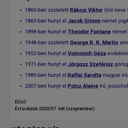
1860-ban született
Rákosi Viktor
(írói neve 
1863-ban hunyt el
Jacob Grimm
német jogás
1898-ban hunyt el
Theodor Fontane
német í
1948-ban született
George R. R. Martin
amer
1952-ben hunyt el
Voinovich Géza
irodalom
1971-ben hunyt el
Jórgosz Szeférisz
görög 
1989-ben hunyt el
Raffai Sarolta
magyar író
2007-ben hunyt el
Polcz Alaine
író, pszicho
Tovább
Előző
Évfordulók 2020/37. hét (szeptember)
olvasom