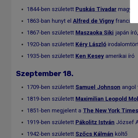
1844-ben született
Puskás Tivadar
magyar m
1863-ban hunyt el
Alfred de Vigny
francia r
1867-ben született
Maszaoka Siki
japán író,
1920-ban született
Kéry László
irodalomtört
1935-ben született
Ken Kesey
amerikai író
Szeptember 18.
1709-ben született
Samuel Johnson
angol 
1819-ben született
Maximilian Leopold Mo
1851-ben megjelent a
The New York Time
1919-ben született
Pákolitz István
József At
1942-ben született
Szőcs Kálmán
költő