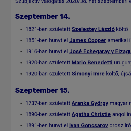
Szubjektív válogatás 2020/38. hét szeptemberi é
Szeptember 14.
1821-ben született
Szelestey László
költő
1851-ben hunyt el
James Cooper
amerikai í
1916-ban hunyt el
José Echegaray y Eizagu
1920-ban született
Mario Benedetti
uruguay
1920-ban született
Simonyi Imre
költő, újs
Szeptember 15.
1737-ben született
Aranka György
magyar mű
1890-ben született
Agatha Christie
angol í
1891-ben hunyt el
Ivan Goncsarov
orosz író