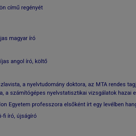
ön című regényét
jas magyar író
jas angol író, költő
zlavista, a nyelvtudomány doktora, az MTA rendes tagja
, a számítógépes nyelvstatisztikai vizsgálatok hazai el
lon Egyetem professzora elsőként írt egy levélben hang
-fi író, újságíró