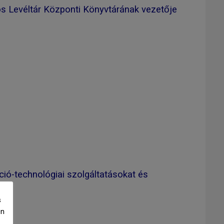
gos Levéltár Központi Könyvtárának vezetője
ió-technológiai szolgáltatásokat és
s
Ön