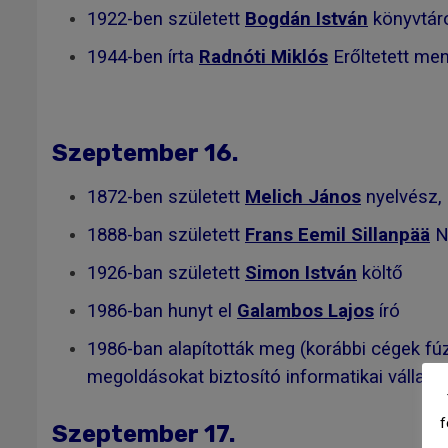
1922-ben született
Bogdán István
könyvtáro
1944-ben írta
Radnóti Miklós
Erőltetett men
Szeptember 16.
1872-ben született
Melich János
nyelvész,
1888-ban született
Frans Eemil Sillanpää
No
1926-ban született
Simon István
költő
1986-ban hunyt el
Galambos Lajos
író
1986-ban alapították meg (korábbi cégek fú
megoldásokat biztosító informatikai vállalat
f
Szeptember 17.