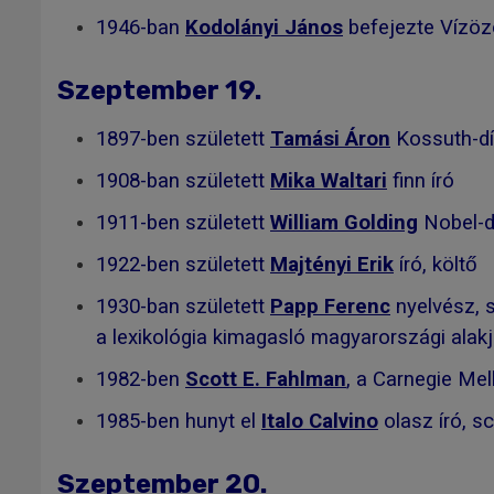
1946-ban
Kodolányi János
befejezte Vízöz
Szeptember 19.
1897-ben született
Tamási Áron
Kossuth-dí
1908-ban született
Mika Waltari
finn író
1911-ben született
William Golding
Nobel-dí
1922-ben született
Majtényi Erik
író, költő
1930-ban született
Papp Ferenc
nyelvész, s
a lexikológia kimagasló magyarországi alakja
1982-ben
Scott E. Fahlman
, a Carnegie Mel
1985-ben hunyt el
Italo Calvino
olasz író, sci
Szeptember 20.