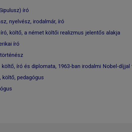
Sipulusz) író
z, nyelvész, irodalmár, író
ró, költő, a német költői realizmus jelentős alakja
ikai író
történész
költő, író és diplomata, 1963-ban irodalmi Nobel-díjjal 
, költő, pedagógus
lógus