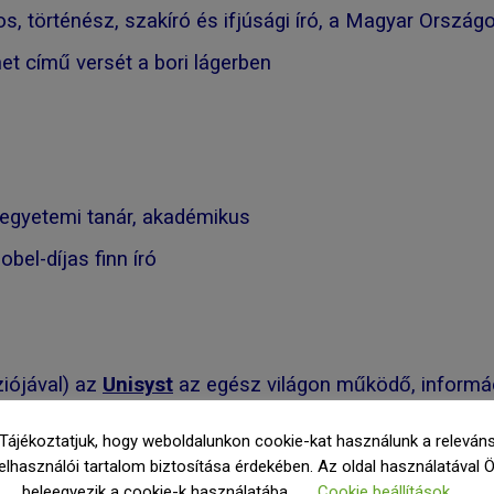
s, történész, szakíró és ifjúsági író, a Magyar Orszá
et című versét a bori lágerben
 egyetemi tanár, akadémikus
bel-díjas finn író
ziójával) az
Unisyst
az egész világon működő, informác
ot
Tájékoztatjuk, hogy weboldalunkon cookie-kat használunk a releván
elhasználói tartalom biztosítása érdekében. Az oldal használatával 
beleegyezik a cookie-k használatába.
Cookie beállítások