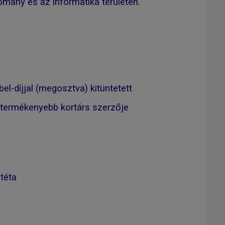
omány és az informatika területén.
l-díjjal (megosztva) kitüntetett
legtermékenyebb kortárs szerzője
téta