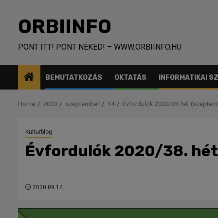
Skip
to
ORBIINFO
content
PONT ITT! PONT NEKED! – WWW.ORBIINFO.HU
BEMUTATKOZÁS
OKTATÁS
INFORMATIKAI 
Home
2020
szeptember
14
Évfordulók 2020/38. hét (szeptem
Kulturblog
Évfordulók 2020/38. hét
2020.09.14.