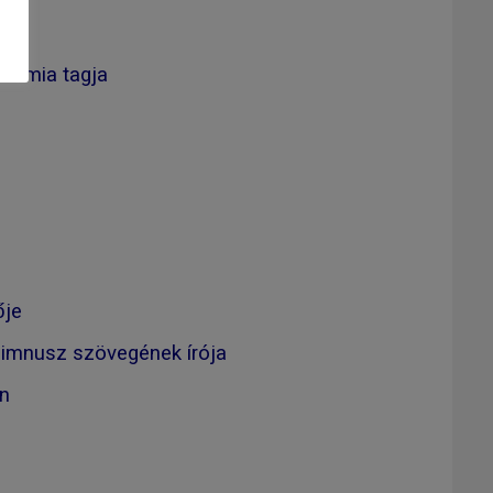
adémia tagja
ője
himnusz szövegének írója
on