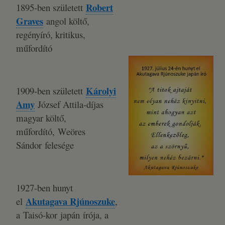
Robert
1895-ben született
Graves
angol költő,
regényíró, kritikus,
műfordító
Károlyi
1909-ben született
Amy
József Attila-díjas
magyar költő,
műfordító, Weöres
Sándor felesége
1927-ben hunyt
Akutagava Rjúnoszuke
el
,
a Taisó-kor japán írója, a