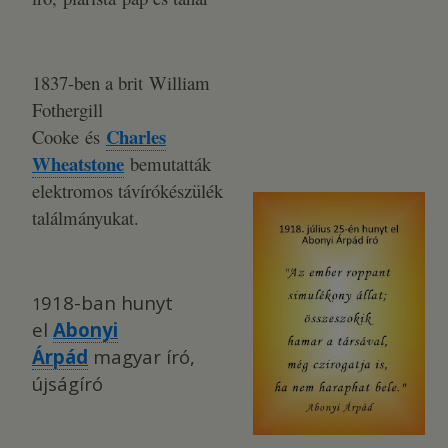
1837-ben a brit William
Fothergill
Charles
Cooke és
Wheatstone
bemutatták
elektromos távírókészülék
találmányukat.
918-ban hunyt
1
el
Abonyi
Árpád
magyar író,
újságíró