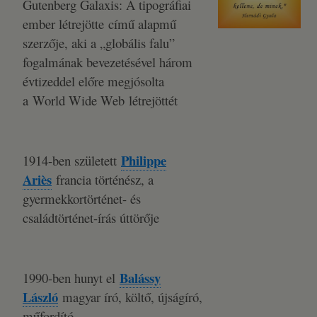
Gutenberg Galaxis: A tipográfiai
ember létrejötte című alapmű
szerzője, aki a „globális falu”
fogalmának bevezetésével három
évtizeddel előre megjósolta
a World Wide Web létrejöttét
Philippe
1914-ben született
Ariès
francia történész, a
gyermekkortörténet- és
családtörténet-írás úttörője
Balássy
1990-ben hunyt el
László
magyar író, költő, újságíró,
műfordító