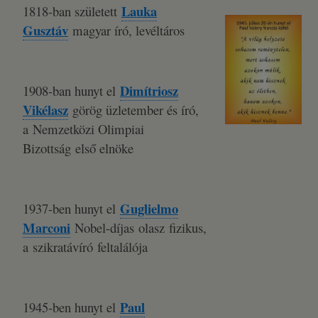
Lauka
1818-ban született
Gusztáv
magyar író, levéltáros
Dimítriosz
1908-ban hunyt el
Vikélasz
görög üzletember és író,
a Nemzetközi Olimpiai
Bizottság első elnöke
Guglielmo
1937-ben hunyt el
Marconi
Nobel-díjas olasz fizikus,
a szikratávíró feltalálója
Paul
1945-ben hunyt el