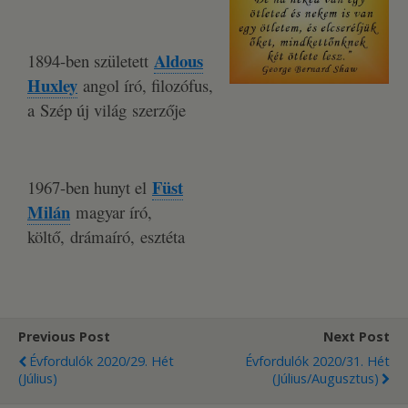
Aldous
1894-ben született
Huxley
angol író, filozófus,
a Szép új világ szerzője
Füst
1967-ben hunyt el
Milán
magyar író,
költő, drámaíró, esztéta
Previous Post
Next Post
Évfordulók 2020/29. Hét
Évfordulók 2020/31. Hét
(július)
(július/augusztus)