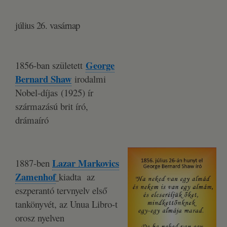
július 26. vasárnap
George
1856-ban született
Bernard Shaw
irodalmi
Nobel-díjas (1925) ír
származású brit író,
drámaíró
Lazar Markovics
1887-ben
Zamenhof
kiadta az
eszperantó tervnyelv első
tankönyvét, az Unua Libro-t
orosz nyelven