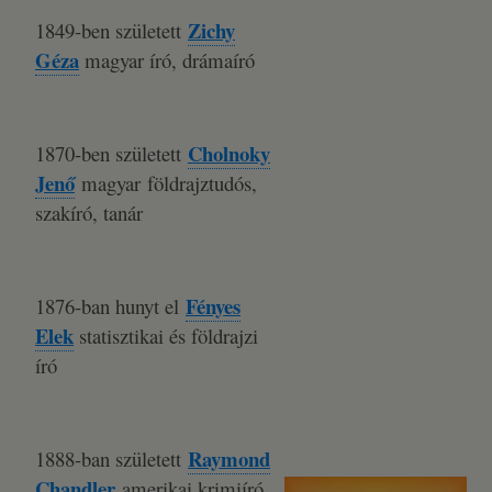
Zichy
1849-ben született
Géza
magyar író, drámaíró
Cholnoky
1870-ben született
Jenő
magyar földrajztudós,
szakíró, tanár
Fényes
1876-ban hunyt el
Elek
statisztikai és földrajzi
író
Raymond
1888-ban született
Chandler
amerikai krimiíró