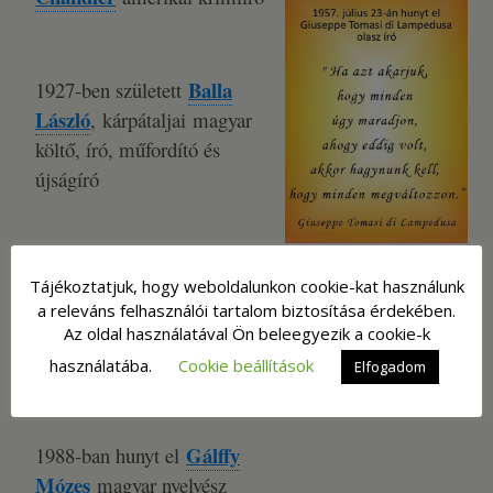
Balla
1927-ben született
László
, kárpátaljai magyar
költő, író, műfordító és
újságíró
Giuseppe
1957-ben hunyt el
Tájékoztatjuk, hogy weboldalunkon cookie-kat használunk
Tomasi di
a releváns felhasználói tartalom biztosítása érdekében.
Lampedusa
olasz író, A
Az oldal használatával Ön beleegyezik a cookie-k
párduc szerzője
használatába.
Cookie beállítások
Elfogadom
Gálffy
1988-ban hunyt el
Mózes
magyar nyelvész