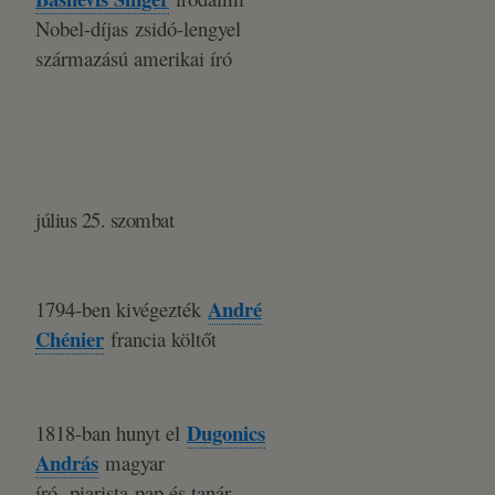
Nobel-díjas zsidó-lengyel
származású amerikai író
július 25. szombat
André
1794-ben kivégezték
Chénier
francia költőt
Dugonics
1818-ban hunyt el
András
magyar
író, piarista pap és tanár