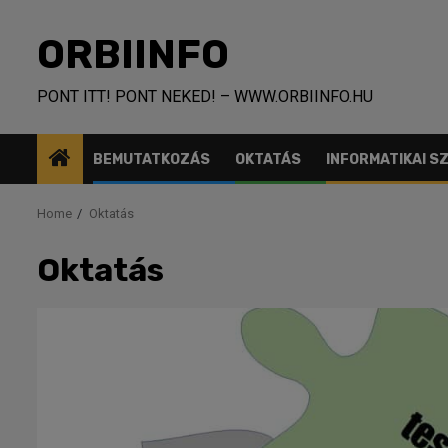
Skip
to
ORBIINFO
content
PONT ITT! PONT NEKED! – WWW.ORBIINFO.HU
BEMUTATKOZÁS
OKTATÁS
INFORMATIKAI 
Home
Oktatás
Oktatás