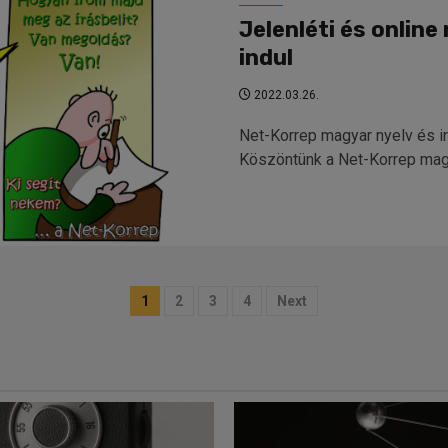
Jelenléti és online
indul
2022.03.26.
Net-Korrep magyar nyelv és i
Köszöntünk a Net-Korrep magya
Bejegyzések
1
2
3
4
Next
lapozása