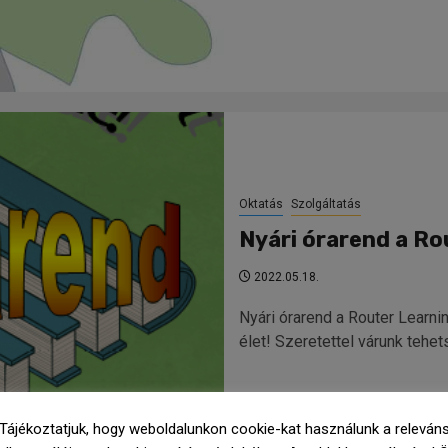
Oktatás
Szolgáltatás
Nyári órarend a R
2022.05.18.
Nyári órarend a Router Learni
élet! Szeretettel várunk tehe
Tájékoztatjuk, hogy weboldalunkon cookie-kat használunk a releván