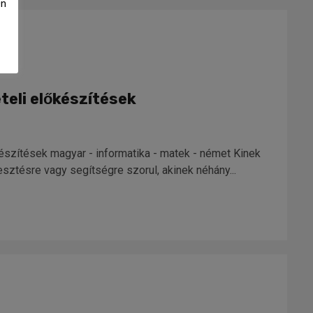
Ön
teli előkészítések
készítések magyar - informatika - matek - német Kinek
lesztésre vagy segítségre szorul, akinek néhány...