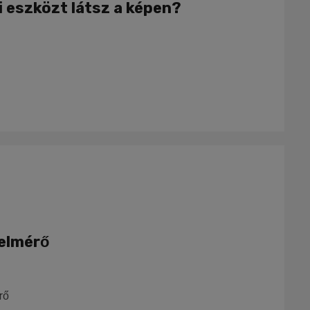
i eszközt látsz a képen?
felmérő
rő