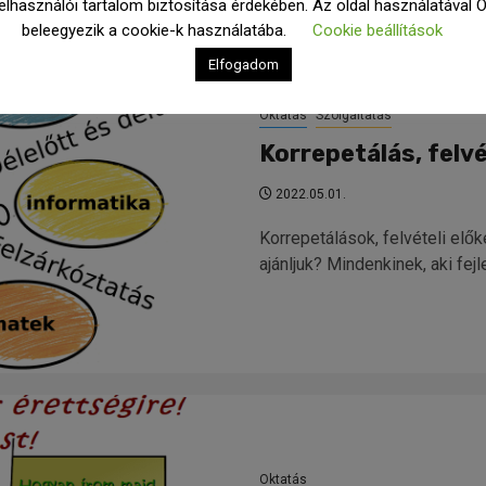
elhasználói tartalom biztosítása érdekében. Az oldal használatával 
beleegyezik a cookie-k használatába.
Cookie beállítások
Elfogadom
Oktatás
Szolgáltatás
Korrepetálás, felvé
2022.05.01.
Korrepetálások, felvételi elő
ajánljuk? Mindenkinek, aki fej
Oktatás