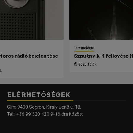
Technológia
toros rádió bejelentése
Szputnyik-1 fellövése (
2025.10.04.
8.
ELÉRHETŐSÉGEK
Cím: 9400 Sopron, Király Jenő u. 18.
Tel.: +36 99 320 420 9-16 óra között