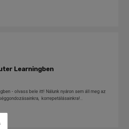
outer Learningben
ngben - olvass bele itt! Nálunk nyáron sem áll meg az
tséggondozásainkra, korrepetálásainkra!...
s