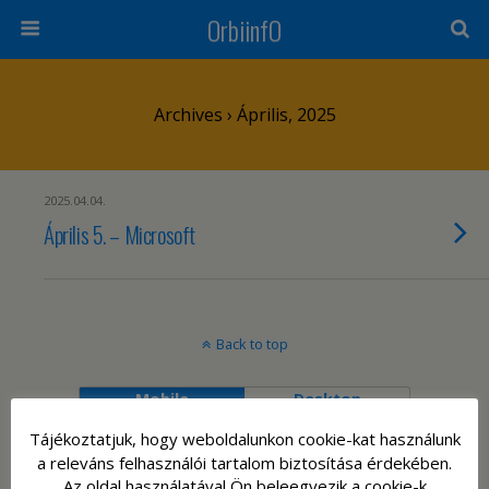
OrbiinfO
Archives › Április, 2025
2025.04.04.
Április 5. – Microsoft
Back to top
Mobile
Desktop
Tájékoztatjuk, hogy weboldalunkon cookie-kat használunk
a releváns felhasználói tartalom biztosítása érdekében.
Az oldal használatával Ön beleegyezik a cookie-k