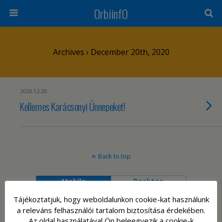
OrbiinfO
Archives › December 20th, 2020
2020.12.20.
Kellemes Karácsonyi Ünnepeket!
Back to top
Mobile
Desktop
Tájékoztatjuk, hogy weboldalunkon cookie-kat használunk
a releváns felhasználói tartalom biztosítása érdekében.
Az oldal használatával Ön beleegyezik a cookie-k