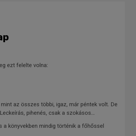
ap
g ezt felelte volna:
int az összes többi, igaz, már péntek volt. De
 Leckeírás, pihenés, csak a szokásos…
s a könyvekben mindig történik a főhőssel