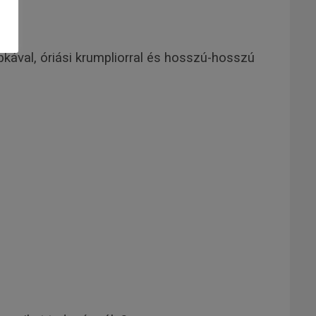
apkával, óriási krumpliorral és hosszú-hosszú