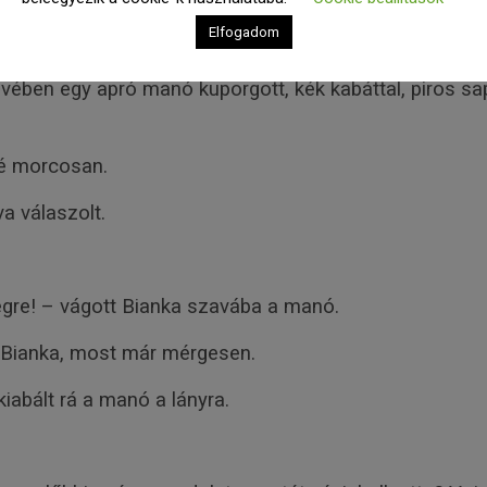
Elfogadom
ondta újra a hang.
tövében egy apró manó kuporgott, kék kabáttal, piros s
sé morcosan.
a válaszolt.
yegre! – vágott Bianka szavába a manó.
 Bianka, most már mérgesen.
kiabált rá a manó a lányra.