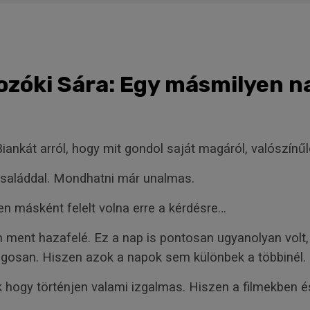
ozóki Sára: Egy másmilyen n
nkát arról, hogy mit gondol saját magáról, valószínűle
 családdal. Mondhatni már unalmas.
n másként felelt volna erre a kérdésre…
ment hazafelé. Ez a nap is pontosan ugyanolyan volt, m
ágosan. Hiszen azok a napok sem különbek a többinél.
hogy történjen valami izgalmas. Hiszen a filmekben é