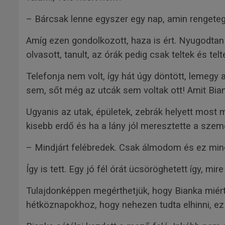
– Bárcsak lenne egyszer egy nap, amin rengete
Amíg ezen gondolkozott, haza is ért. Nyugodtan 
olvasott, tanult, az órák pedig csak teltek és t
Telefonja nem volt, így hát úgy döntött, lemegy 
sem, sőt még az utcák sem voltak ott! Amit Bian
Ugyanis az utak, épületek, zebrák helyett most 
kisebb erdő és ha a lány jól meresztette a szemé
– Mindjárt felébredek. Csak álmodom és ez min
Így is tett. Egy jó fél órát ücsöröghetett így, mi
Tulajdonképpen megérthetjük, hogy Bianka miért
hétköznapokhoz, hogy nehezen tudta elhinni, ez 