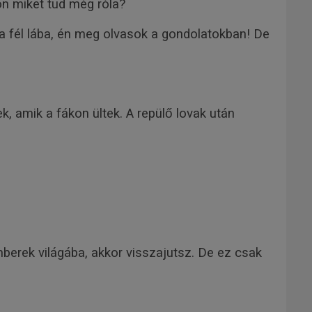
n miket tud még róla?
 a fél lába, én meg olvasok a gondolatokban! De
, amik a fákon ültek. A repülő lovak után
emberek világába, akkor visszajutsz. De ez csak