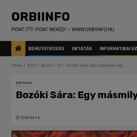
Skip
to
ORBIINFO
content
PONT ITT! PONT NEKED! – WWW.ORBIINFO.HU
BEMUTATKOZÁS
OKTATÁS
INFORMATIKAI 
Home
2020
április
14
Bozóki Sára: Egy másmilyen nap
Net-Mese
Bozóki Sára: Egy másmil
2020.04.14.