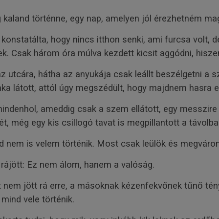
g kaland történne, egy nap, amelyen jól érezhetném m
konstatálta, hogy nincs itthon senki, ami furcsa volt,
eltek. Csak három óra múlva kezdett kicsit aggódni, his
az utcára, hátha az anyukája csak leállt beszélgetni a
ka látott, attól úgy megszédült, hogy majdnem hasra es
mindenhol, ameddig csak a szem ellátott, egy messzire 
t, még egy kis csillogó tavat is megpillantott a távolba
d nem is velem történik. Most csak leülök és megvár
re rájött: Ez nem álom, hanem a valóság.
 nem jött rá erre, a másoknak kézenfekvőnek tűnő tén
mind vele történik.