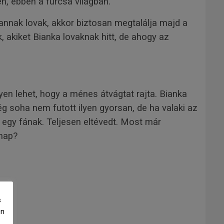
n, ebben a furcsa világban.
vannak lovak, akkor biztosan megtalálja majd a
k, akiket Bianka lovaknak hitt, de ahogy az
yen lehet, hogy a ménes átvágtat rajta. Bianka
ég soha nem futott ilyen gyorsan, de ha valaki az
 egy fának. Teljesen eltévedt. Most már
 nap?
s
Ön