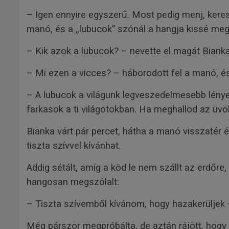
– Igen ennyire egyszerű. Most pedig menj, keres
manó, és a „lubucok” szónál a hangja kissé me
– Kik azok a lubucok? – nevette el magát Bianka
– Mi ezen a vicces? – háborodott fel a manó, é
– A lubucok a világunk legveszedelmesebb lényei
farkasok a ti világotokban. Ha meghallod az üvöl
Bianka várt pár percet, hátha a manó visszatér é
tiszta szívvel kívánhat.
Addig sétált, amíg a köd le nem szállt az erdőre
hangosan megszólalt:
– Tiszta szívemből kívánom, hogy hazakerüljek
Még párszor megpróbálta, de aztán rájött, hog