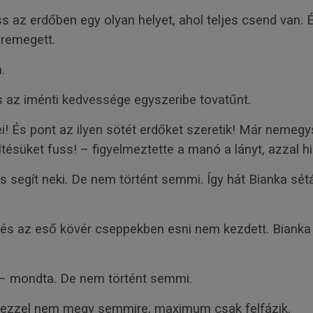
s az erdőben egy olyan helyet, ahol teljes csend van.
gremegett.
.
s az iménti kedvessége egyszeribe tovatűnt.
! És pont az ilyen sötét erdőket szeretik! Már nemegys
tésüket fuss! – figyelmeztette a manó a lányt, azzal hi
s segít neki. De nem történt semmi. Így hát Bianka sétál
, és az eső kövér cseppekben esni nem kezdett. Bianka m
 – mondta. De nem történt semmi.
y ezzel nem megy semmire, maximum csak felfázik.