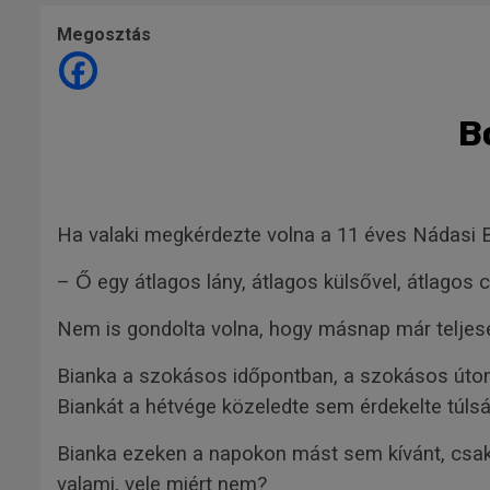
Megosztás
B
Ha valaki megkérdezte volna a 11 éves Nádasi Bia
– Ő egy átlagos lány, átlagos külsővel, átlagos
Nem is gondolta volna, hogy másnap már teljese
Bianka a szokásos időpontban, a szokásos úton 
Biankát a hétvége közeledte sem érdekelte túls
Bianka ezeken a napokon mást sem kívánt, csak 
valami, vele miért nem?