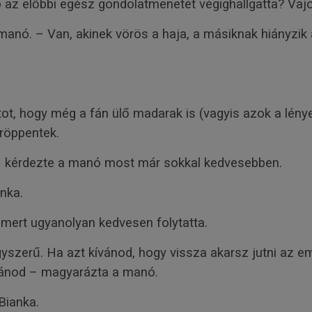
az előbbi egész gondolatmenetét végighallgatta? Vajo
manó. – Van, akinek vörös a haja, a másiknak hiányzik
ot, hogy még a fán ülő madarak is (vagyis azok a lények
lröppentek.
 kérdezte a manó most már sokkal kedvesebben.
nka.
 mert ugyanolyan kedvesen folytatta.
 egyszerű. Ha azt kívánod, hogy vissza akarsz jutni az 
kívánod – magyarázta a manó.
Bianka.