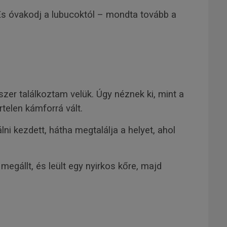
 És óvakodj a lubucoktól – mondta tovább a
zer találkoztam velük. Úgy néznek ki, mint a
rtelen kámforrá vált.
ni kezdett, hátha megtalálja a helyet, ahol
egállt, és leült egy nyirkos kőre, majd