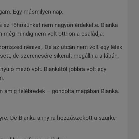
agam. Egy másmilyen nap.
 de ez főhősünket nem nagyon érdekelte. Bianka
zen még mindig nem volt otthon a családja.
 szomszéd nénivel. De az utcán nem volt egy lélek
ett, de szerencsére sikerült megállnia a lábán.
nyúló mező volt. Biankától jobbra volt egy
n.
om amíg felébredek – gondolta magában Bianka.
yre. De Bianka annyira hozzászokott a szürke