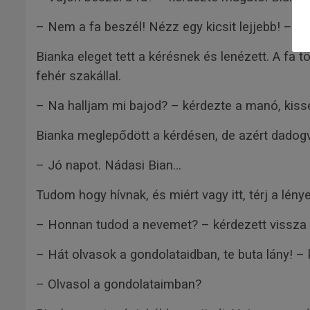
– Nem a fa beszél! Nézz egy kicsit lejjebb! – m
Bianka eleget tett a kérésnek és lenézett. A fa 
fehér szakállal.
– Na halljam mi bajod? – kérdezte a manó, kis
Bianka meglepődött a kérdésen, de azért dadogv
– Jó napot. Nádasi Bian…
Tudom hogy hívnak, és miért vagy itt, térj a lén
– Honnan tudod a nevemet? – kérdezett vissza
– Hát olvasok a gondolataidban, te buta lány! – 
– Olvasol a gondolataimban?