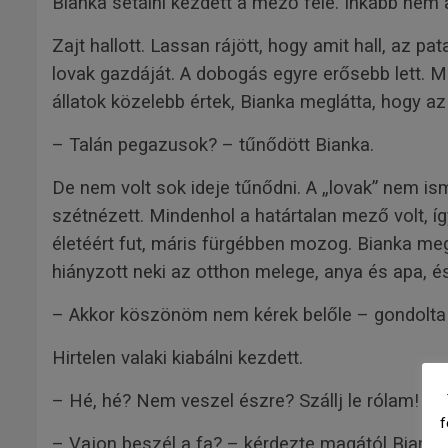
Bianka sétálni kezdett a mező felé. Inkább nem a
Zajt hallott. Lassan rájött, hogy amit hall, az
lovak gazdáját. A dobogás egyre erősebb lett. Már
állatok közelebb értek, Bianka meglátta, hogy az
– Talán pegazusok? – tűnődött Bianka.
De nem volt sok ideje tűnődni. A „lovak” nem is
szétnézett. Mindenhol a határtalan mező volt, íg
életéért fut, máris fürgébben mozog. Bianka meg
hiányzott neki az otthon melege, anya és apa, 
– Akkor köszönöm nem kérek belőle – gondolta
Hirtelen valaki kiabálni kezdett.
– Hé, hé? Nem veszel észre? Szállj le rólam!
f
– Vajon beszél a fa? – kérdezte magától Bianka