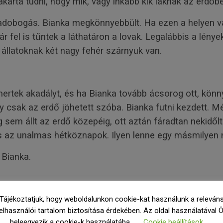
karta tudni, hogy mik, vagy inkább kik laknak az erdőbe
 patadobogás. Bianka megkönnyebbült. Ha ezen a helyen 
 fel is tűntek a láthatáron a lovak. Legalábbis a lénye
 állatoknak két nagy fehér szárnyuk van.
mertek akadályt, és ha Bianka tovább ácsorog ott, könn
y csak az erdő jöhetett szóba. Bianka futni kezdett. M
 sem állt az erdő közepéig, ott aztán fáradtan nekidőlt
és az unalmas hétköznapok. Ilyen lenne egy másmilyen
 Bianka.
Tájékoztatjuk, hogy weboldalunkon cookie-kat használunk a releván
elhasználói tartalom biztosítása érdekében. Az oldal használatával 
.
beleegyezik a cookie-k használatába.
Cookie beállítások