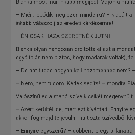
Bianka most már inkább megijedt. Vajon a manó 
– Miért lepődik meg ezen mindenki? – kiabált a 
inkább válaszolj az eredeti kérdésemre!
– ÉN CSAK HAZA SZERETNÉK JUTNI!
Bianka olyan hangosan ordította el ezt a mondat
egyáltalán nem biztos, hogy madarak voltak), fe
– De hát tudod hogyan kell hazamenned nem? –
– Nem, nem tudom. Kérlek segíts! – mondta Bia
Valószínűleg a manó szíve kicsikét megenyhült,
– Azért kerültél ide, mert ezt kívántad. Ennyire
akkor fog majd teljesülni, ha tiszta szívedből 
– Ennyire egyszerű? – döbbent le egy pillanatra 