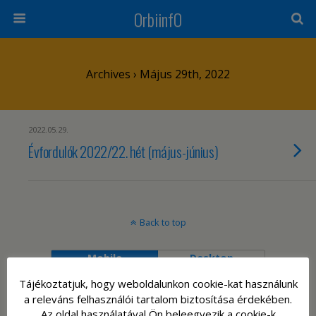
OrbiinfO
Archives › Május 29th, 2022
2022.05.29.
Évfordulók 2022/22. hét (május-június)
Back to top
Mobile
Desktop
Tájékoztatjuk, hogy weboldalunkon cookie-kat használunk
a releváns felhasználói tartalom biztosítása érdekében.
Az oldal használatával Ön beleegyezik a cookie-k