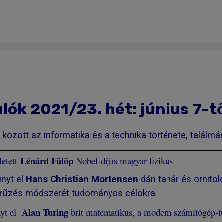
lók 2021/23. hét: június 7-tő
 között az informatika és a technika története, találmá
Lénárd Fülöp
letett
Nobel-díjas magyar fizikus
nyt el
Hans Christian Mortensen
dán tanár és ornitol
rűzés módszerét tudományos célokra
Alan Turing
nyt el
brit matematikus, a modern számítógép-t