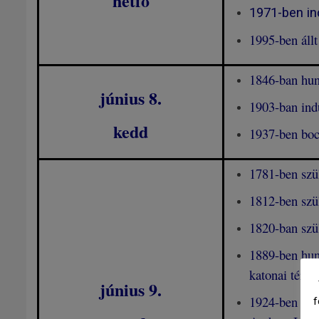
hétfő
1971-ben in
1995-ben állt
1846-ban hun
június 8.
1903-ban ind
kedd
1937-ben boc
1781-ben szü
1812-ben szü
1820-ban szü
1889-ben hun
katonai térké
június 9
.
1924-ben hun
f