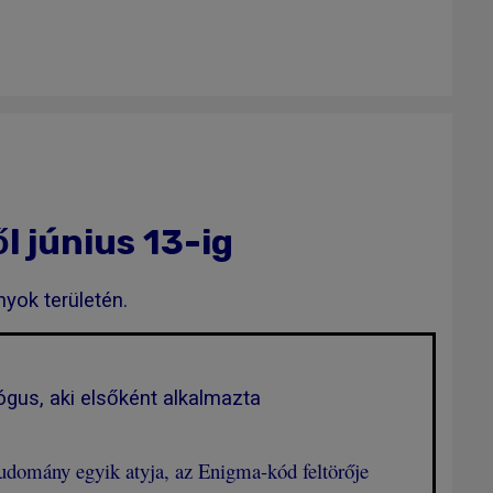
l június 13-ig
nyok területén.
ógus, aki elsőként alkalmazta
udomány egyik atyja, az Enigma-kód feltörője