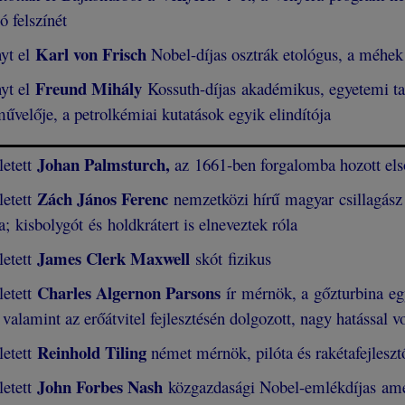
 felszínét
Karl von Frisch
yt el
Nobel-díjas osztrák etológus, a méhek
Freund Mihály
yt el
Kossuth-díjas akadémikus, egyetemi taná
velője, a petrolkémiai kutatások egyik elindítója
Johan Palmsturch
,
letett
az 1661-ben forgalomba hozott első
Zách János Ferenc
letett
nemzetközi hírű magyar csillagász
a; kisbolygót és holdkrátert is elneveztek róla
James Clerk Maxwell
letett
skót
fizikus
Charles Algernon Parsons
letett
ír mérnök, a gőzturbina eg
 valamint az erőátvitel fejlesztésén dolgozott, nagy hatással vo
Reinhold Tiling
letett
német mérnök, pilóta és rakétafejleszt
John Forbes Nash
letett
közgazdasági Nobel-emlékdíjas ame