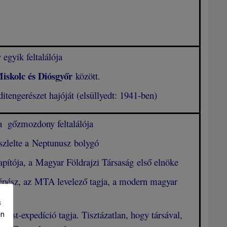
 egyik feltalálója
iskolc
és
Diósgyőr
között.
ditengerészet hajóját (elsüllyedt: 1941-ben)
a gőzmozdony feltalálója
szlelte a Neptunusz bolygó
pítója, a Magyar Földrajzi Társaság első elnöke
épész, az MTA levelező tagja, a modern magyar
s
rest-expedíció tagja. Tisztázatlan, hogy társával,
Ön