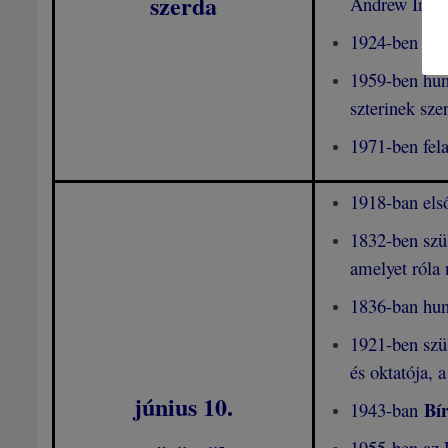
szerda
Andrew Irvin
1924-ben hun
1959-ben hun
szterinek sze
1971-ben fel
1918-ban első
1832-ben szü
amelyet róla
1836-ban hun
1921-ben szü
és oktatója, 
június 10
.
Bír
1943-ban
1955-ben az E