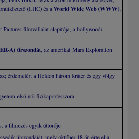
World Wide Web (WWW)
ronütköztető (LHC) és a
,
ictures filmvállalat alapítója, a hollywoodi
MER-A)
űrszondát
, az amerikai Mars Exploration
ász; érdemeiért a Holdon három kráter és egy völgy
yetem első női fizikaprofesszora
, a filmezés egyik úttörője
gyedik űrszondáját, mely október 18-án érte el a