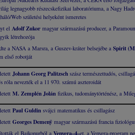
ilág legnagyobb részecskefizikai laboratóriuma, a Nagy Had
háló/Web születési helyeként ismeretes
Adolf Zukor
yt el
magyar származású producer, a Paramount P
gyik létrehozója
Spirit (
dte a NASA a Marsra, a Guszev-kráter belsejébe a
m első robotját
Johann Georg Palitzsch
etett
szász természettudós, csillag
 és róla nevezték el a 11 970. számú aszteroidát
M. Zemplén Jolán
letett
fizikus, tudománytörténész, a Műeg
Paul Guldin
letett
svájci matematikus és csillagász
Georges
Demenÿ
letett
magyar származású francia fiziológus
Venyera–4
–
ították el Bajkonurból a
et, a Venyera-program ne