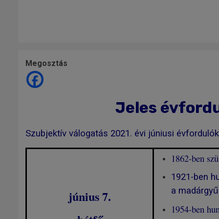
Megosztás
Jeles évfordu
Szubjektív válogatás 2021. évi júniusi évfordulók
1862-ben szü
1921-ben hu
a madárgyű
június 7.
1954-ben hu