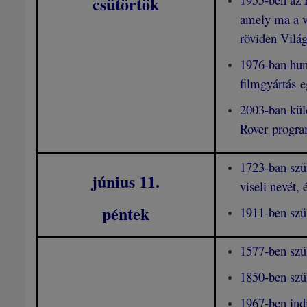
csütörtök
amely ma a v
röviden Világ
1976-ban hun
filmgyártás e
2003-ban kül
Rover progra
1723-ban szül
június 11
.
viseli nevét,
péntek
1911-ben szü
1577-ben szü
1850-ben szü
1967-ben ind