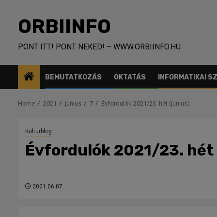
Skip
to
ORBIINFO
content
PONT ITT! PONT NEKED! – WWW.ORBIINFO.HU
BEMUTATKOZÁS
OKTATÁS
INFORMATIKAI 
Home
2021
június
7
Évfordulók 2021/23. hét (június)
Kulturblog
Évfordulók 2021/23. hét 
2021.06.07.