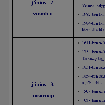
június 12
.
Vénusz bolygó
szombat
1982-ben hun
1984-ben hun
kiemelkedő mű
1611-ben szü
1754-ben szü
Társaság tagj
1831-ben szü
1854-ben szü
a gőzturbina,
június 13
.
1893-ban szü
vasárnap
1928-ban szü