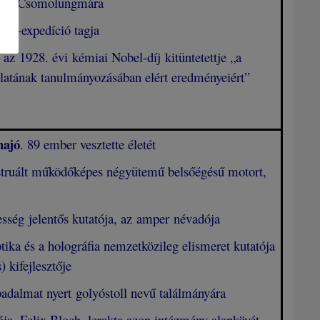
ára, a Csomolungmára
est-expedíció tagja
az 1928. évi kémiai Nobel-díj kitüntetettje „a
olatának tanulmányozásában elért eredményeiért”
hajó
. 89 ember vesztette életét
nstruált működőképes négyütemű belsőégésű motort,
esség jelentős kutatója, az amper névadója
tika és a holográfia nemzetközileg elismeret kutatója
 kifejlesztője
badalmat nyert golyóstoll nevű találmányára
ja, Felix Bloch, lerakta azon intézmény alapkövét,