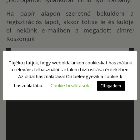
Ha papír alapon szeretné beküldeni a
regisztrációs lapot, akkor töltse le és küldje
el nekünk e-mailben a megadott címre!
Köszönjük!
Tájékoztatjuk, hogy weboldalunkon cookie-kat használunk
a releváns felhasználói tartalom biztosítása érdekében.
Az oldal használatával Ön beleegyezik a cookie-k
használatába.
Cookie beállítások
Elfogadom