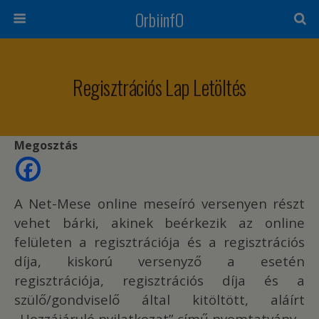
OrbiinfO
Regisztrációs Lap Letöltés
Megosztás
A Net-Mese online meseíró versenyen részt
vehet bárki, akinek beérkezik az online
felületen a regisztrációja és a regisztrációs
díja, kiskorú versenyző a esetén
regisztrációja, regisztrációs díja és a
szülő/gondviselő által kitöltött, aláírt
„Hozzájáruló nyilatkozat” című nyomtatvány.