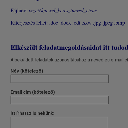
Fájlnév:
vezetékneved_keresztneved_cicus
Kiterjesztés lehet: .doc .docx .odt .sxw .jpg .jpeg .bmp
Elkészült feladatmegoldásaidat itt tudo
A beküldött feladatok azonosításához a neved és e-mail c
Név (kötelező)
Email cím (kötelező)
Itt írhatsz is nekünk: