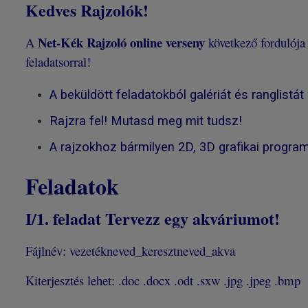
Kedves Rajzolók!
Net-Kék Rajzoló online verseny
A
következő fordulója
feladatsorral!
A beküldött feladatokból galériát és ranglistát
Rajzra fel! Mutasd meg mit tudsz!
A rajzokhoz bármilyen 2D, 3D grafikai progra
Feladatok
I/1.
feladat
Tervezz egy akváriumot!
Fájlnév: vezetékneved_keresztneved_akva
Kiterjesztés lehet: .doc .docx .odt .sxw .jpg .jpeg .bmp