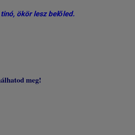
 tinó, ökör lesz belőled.
málhatod meg!