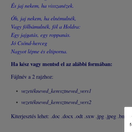
És jaj nekem, ha visszanézek.
Óh, jaj nekem, ha elnémulnék,
Vagy fölbámulnék, föl a Holdra:
Egy jajgatás, egy roppanás.
Jó Csönd-herceg
Nagyot lépne és eltiporna.
Ha kész vagy mentsd el az alábbi formában:
Fájlnév a 2 rajzhoz:
vezetékneved_keresztneved_vers1
vezetékneved_keresztneved_vers2
Kiterjesztés lehet: .doc .docx .odt .sxw .jpg .jpeg .bmp
f