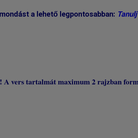
özmondást a lehető legpontosabban:
Tanulj
set! A vers tartalmát maximum 2 rajzban for