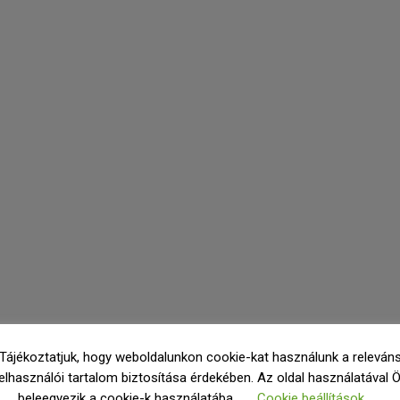
Tájékoztatjuk, hogy weboldalunkon cookie-kat használunk a releván
elhasználói tartalom biztosítása érdekében. Az oldal használatával 
beleegyezik a cookie-k használatába.
Cookie beállítások