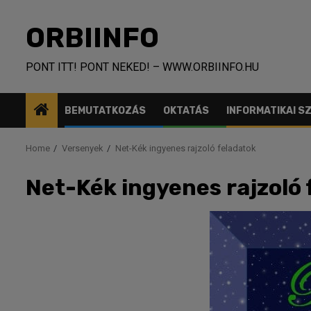
Skip
to
ORBIINFO
content
PONT ITT! PONT NEKED! – WWW.ORBIINFO.HU
BEMUTATKOZÁS
OKTATÁS
INFORMATIKAI 
Home
Versenyek
Net-Kék ingyenes rajzoló feladatok
Net-Kék ingyenes rajzoló 