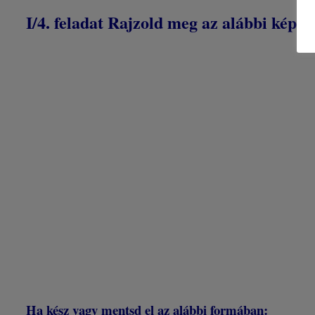
I/4. feladat Rajzold meg az alábbi képet
Ha kész vagy mentsd el az alábbi formában: