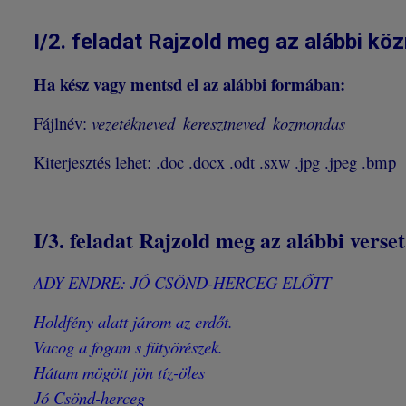
I/2. feladat Rajzold meg az alábbi k
Ha kész vagy mentsd el az alábbi formában:
Fájlnév:
vezetékneved_keresztneved_kozmondas
Kiterjesztés lehet: .doc .docx .odt .sxw .jpg .jpeg .bmp
I/3. feladat Rajzold meg az alábbi ver
ADY ENDRE: JÓ CSÖND-HERCEG ELŐTT
Holdfény alatt járom az erdőt.
Vacog a fogam s fütyörészek.
Hátam mögött jön tíz-öles
Jó Csönd-herceg