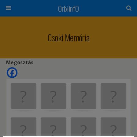
OrbiinfO
Csoki Memória
Megosztás
M
.
.
e
m
ó
r
i
a