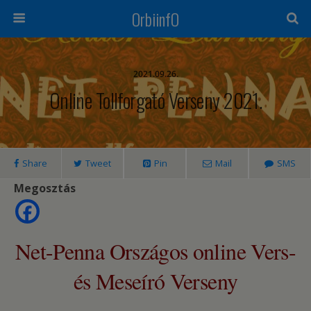
OrbiinfO
2021.09.26.
Online Tollforgató Verseny 2021.
Share
Tweet
Pin
Mail
SMS
Megosztás
Net-Penna Országos online Vers-
és Meseíró Verseny